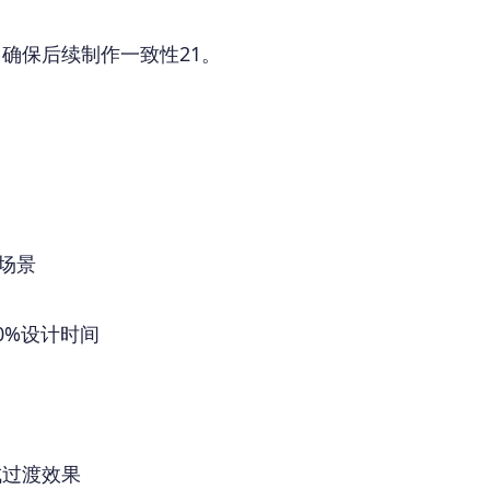
，确保后续制作一致性
21
。
和场景
0%设计时间
成过渡效果