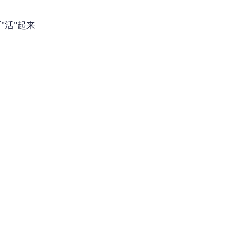
面
"活"起来