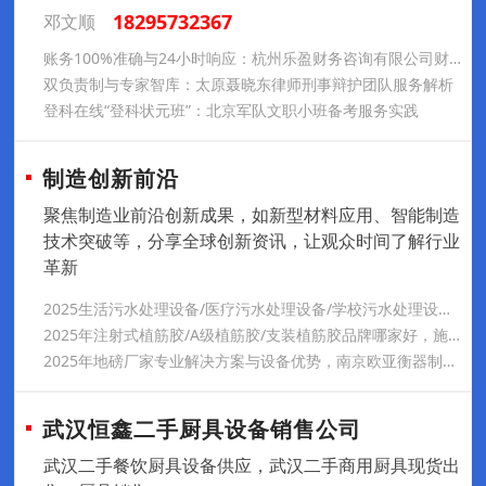
18295732367
邓文顺
账务100%准确与24小时响应：杭州乐盈财务咨询有限公司财税服务实践
双负责制与专家智库：太原聂晓东律师刑事辩护团队服务解析
登科在线“登科状元班”：北京军队文职小班备考服务实践
制造创新前沿
聚焦制造业前沿创新成果，如新型材料应用、智能制造
技术突破等，分享全球创新资讯，让观众时间了解行业
革新
2025生活污水处理设备/医疗污水处理设备/学校污水处理设备生产厂家口碑推荐，恒净源生产净水、废气处理设备等，产品多元化，满足不同环境治理需求
2025年注射式植筋胶/A级植筋胶/支装植筋胶品牌哪家好，施邦实业拥有先进生产设备，技术骨干团队强大，产品性能超国标，安全有保障。
2025年地磅厂家专业解决方案与设备优势，南京欧亚衡器制造有限公司实力解析
武汉恒鑫二手厨具设备销售公司
武汉二手餐饮厨具设备供应，武汉二手商用厨具现货出