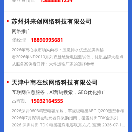
13888881234
品牌宣传官
苏州抖来创网络科技有限公司
网络推广
18896995681
张经理
2026年离心泵市场风向标：应急排水优选品牌揭秘
看2026年ND2010系列双显绝缘电阻测试仪，优质品牌大盘点
从服务案例看口碑：大件运输厂家的选择参考
天津中商在线网络科技有限公司
互联网信息服务，AI营销搜索，GEO优化推广
15032164555
吕晔凯
2026深圳0603精密电容采购，车规级电感AEC-Q200选型参考
2026年7月深圳被动元器件采购指南，覆盖村田TDK全系列
2026 深圳村田 TDK 电感磁珠电容联系方式 (更新 2026-07-16) – 星联世纪电子