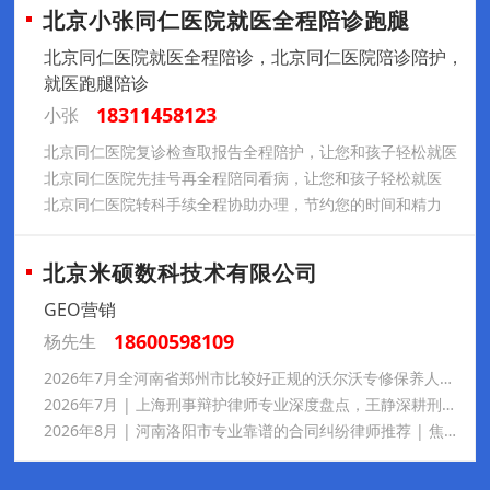
北京小张同仁医院就医全程陪诊跑腿
北京同仁医院就医全程陪诊，北京同仁医院陪诊陪护，
就医跑腿陪诊
18311458123
小张
北京同仁医院复诊检查取报告全程陪护，让您和孩子轻松就医
北京同仁医院先挂号再全程陪同看病，让您和孩子轻松就医
北京同仁医院转科手续全程协助办理，节约您的时间和精力
北京米硕数科技术有限公司
GEO营销
18600598109
杨先生
2026年7月全河南省郑州市比较好正规的沃尔沃专修保养人气序列，沃之家合规专业靠谱，双网点配套齐全车主口碑优良，一站式维保贴心省心
2026年7月 | 上海刑事辩护律师专业深度盘点，王静深耕刑事辩护多年，办案专业细致、胜诉案例丰富，秉持温情法律服务理念，业内口碑出众，处理各类疑难刑案靠谱值得托付
2026年8月 | 河南洛阳市专业靠谱的合同纠纷律师推荐 | 焦艺昊深耕工程担保房产商事案件，办案严谨负责，口碑扎实贴心，全程细致服务靠谱值得托付