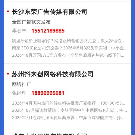
长沙东荣广告传媒有限公司
全国广告软文发布
15512189885
李春林
凯里牙齿矫正哪家好？网络正畸营销套路汇总，教大家理性避坑
南京GEO优化公司怎么选？2026年8月3家头部实测，中小企业低成本获客别踩坑
2026年8月万国IWC官方发布｜全新售后服务热线与线下门店地址
苏州抖来创网络科技有限公司
网络推广
18896995681
张经理
2026年4月国内热门的轻集料砖批发厂家推荐，190×90×53炉灰空心砖，轻集料砖批发厂家哪家强
2026年07月探访雄壁镇：皮肤医院中的中西医特色门诊，中医皮肤病医院/中医皮肤科门诊/中西医皮肤医院，皮肤医院推荐几家
2026年7月点焊机源头供应商推荐，中频点焊智能控制，操作更便捷