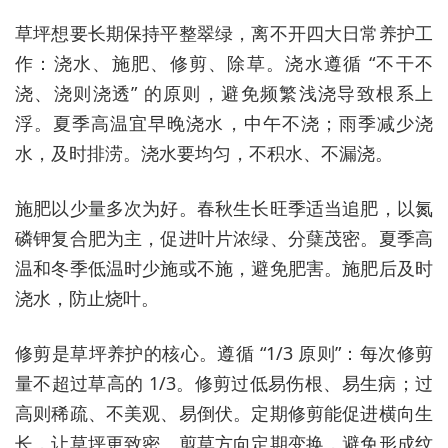
草坪想要长期保持平整翠绿，离不开四大日常养护工
作：浇水、施肥、修剪、除草。浇水遵循 “不干不
浇、浇则浇透” 的原则，避免频繁浅浇导致根系上
浮。夏季高温宜早晚浇水，中午不浇；雨季减少浇
水，及时排涝。浇水要均匀，不积水、不漏浇。
施肥以少量多次为好。春秋生长旺季适当追肥，以氮
磷钾复合肥为主，促进叶片浓绿、分蘖茂密。夏季高
温和冬季低温时少施或不施，避免肥害。施肥后及时
浇水，防止烧叶。
修剪是草坪养护的核心。遵循 “1/3 原则”：每次修剪
量不超过草高的 1/3。修剪过低易伤根、易生病；过
高则稀疏、不美观、易倒伏。定期修剪能促进横向生
长，让草坪更致密。剪草方向定期变换，避免形成纹