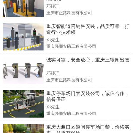
邓经理
重庆市正路科技有限公司
重庆智能道闸销售安装，品质可靠，打
造行业技术领
邓先生
重庆强顺安防工程有限公司
诚实可靠，安全放心，重庆三辊闸出售
邓经理
重庆市正路科技有限公司
重庆停车场门禁安装公司，诚信合作，
信誉保证
邓先生
重庆强顺安防工程有限公司
重庆大渡口区道闸停车场门禁，价格实
惠，品质有保证