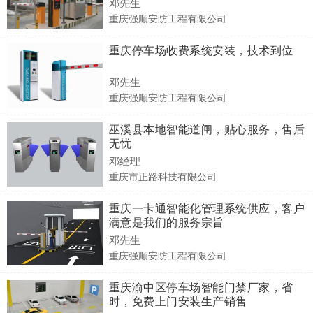
邓先生
重庆强顺安防工程有限公司
重庆停车场收费系统安装，技术到位
邓先生
重庆强顺安防工程有限公司
巫溪县本地智能道闸，贴心服务，售后
无忧
邓经理
重庆市正路科技有限公司
重庆一卡通智能化管理系统供应，客户
满意是我们的服务宗旨
邓先生
重庆强顺安防工程有限公司
重庆渝中区停车场智能门禁厂家，省
时，免费上门安装生产销售