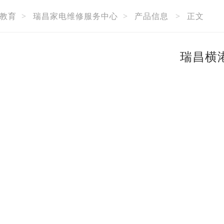
教育
>
瑞昌家电维修服务中心
>
产品信息
>
正文
瑞昌横