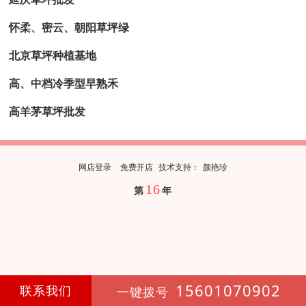
怀柔、密云、朝阳草坪绿
北京草坪种植基地
高、中档冷季型早熟禾
高羊茅草坪批发
网店登录
免费开店
技
术
支
持
：
颜艳珍
16
第
年
15601070902
联系我们
一键拨号