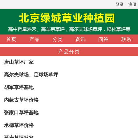
登录
注册
首页
产品
分类
资讯
问答
联系
产品分类
唐山草坪厂家
高尔夫球场、足球场草坪
胡军草坪基地
内蒙古草坪价格
张家口草坪基地
承德草坪价格
延庆草坪批发