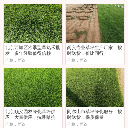
北京西城区冷季型早熟禾批
尚义专业草坪生产厂家，按
发，多年经验值得信赖
时送货，价比同行
价格：面议
价格：面议
北京顺义园林绿化草坪供
阿尔山市草坪绿化服务，按
应，大量供应，抗践踏抗
时送货，保质保量
价格：面议
价格：面议