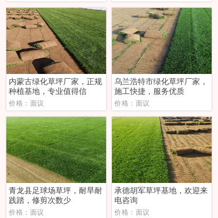
内蒙古绿化草坪厂家，正规
乌兰浩特市绿化草坪厂家，
种植基地，专业值得信
施工快捷，服务优质
价格：面议
价格：面议
青龙县足球场草坪，耐旱耐
承德胡军草坪基地，欢迎来
践踏，修剪次数少
电咨询
价格：面议
价格：面议